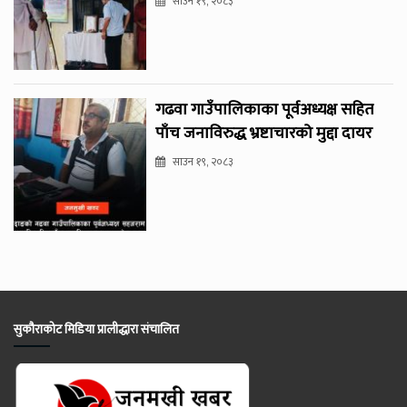
साउन १९, २०८३
गढवा गाउँपालिकाका पूर्वअध्यक्ष सहित
पाँच जनाविरुद्ध भ्रष्टाचारको मुद्दा दायर
साउन १९, २०८३
सुकौराकोट मिडिया प्रालीद्धारा संचालित