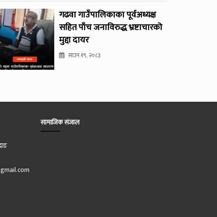
गढवा गाउँपालिकाका पूर्वअध्यक्ष
सहित पाँच जनाविरुद्ध भ्रष्टाचारको
मुद्दा दायर
साउन १९, २०८३
सामाजिक संजाल
दाङ
gmail.com