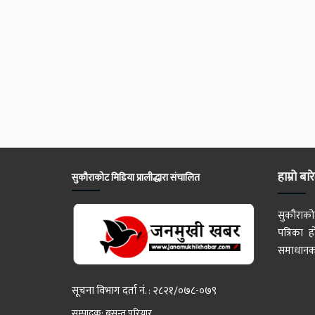
हाम्रो बार
सुकौराकोट मिडिया प्रालीद्धारा संचालित
सुकौराको
पत्रिका
समाधानका
सूचना विभाग दर्ता नं. : २८२१/०७८-०७९
सम्पादक: बसन्त परियार