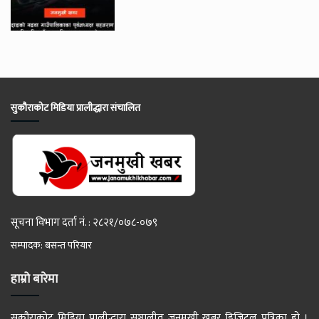
सुकौराकोट मिडिया प्रालीद्धारा संचालित
सूचना विभाग दर्ता नं. : २८२१/०७८-०७९
सम्पादक: बसन्त परियार
हाम्रो बारेमा
सुकौराकोट मिडिया प्रालीद्धारा सञ्चालीत जनमुखी खबर डिजिटल पत्रिका हो ।