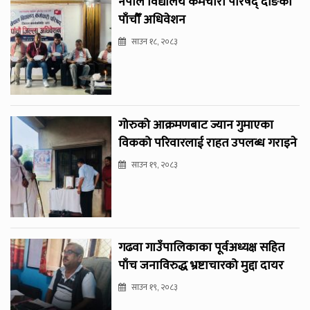
नेपाल विद्यालय कर्मचारी परिषद् दाङको
पाँचौँ अधिवेशन
साउन १८, २०८३
गोरुको आक्रमणबाट ज्यान गुमाएका
विकको परिवारलाई राहत उपलब्ध गराइने
साउन १९, २०८३
गढवा गाउँपालिकाका पूर्वअध्यक्ष सहित
पाँच जनाविरुद्ध भ्रष्टाचारको मुद्दा दायर
साउन १९, २०८३