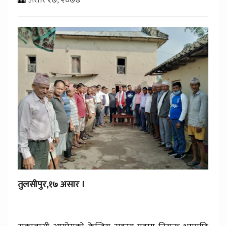
तुलसीपुर,१७ असार ।