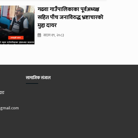
गढवा गाउँपालिकाका पूर्वअध्यक्ष
सहित पाँच जनाविरुद्ध भ्रष्टाचारको
मुद्दा दायर
साउन १९, २०८३
सामाजिक संजाल
दाङ
gmail.com