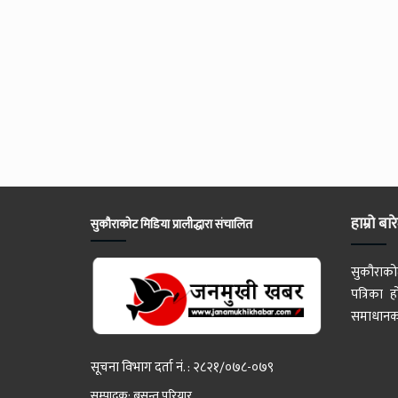
हाम्रो बार
सुकौराकोट मिडिया प्रालीद्धारा संचालित
सुकौराको
पत्रिका
समाधानका
सूचना विभाग दर्ता नं. : २८२१/०७८-०७९
सम्पादक: बसन्त परियार