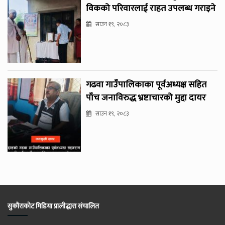
विकको परिवारलाई राहत उपलब्ध गराइने
साउन १९, २०८३
गढवा गाउँपालिकाका पूर्वअध्यक्ष सहित
पाँच जनाविरुद्ध भ्रष्टाचारको मुद्दा दायर
साउन १९, २०८३
सुकौराकोट मिडिया प्रालीद्धारा संचालित