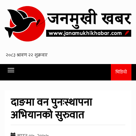
Toggle
भिडियो
navigation
दाङमा वन पुनःस्थापना
अभियानको सुरुवात
साउन ०७, २०७७