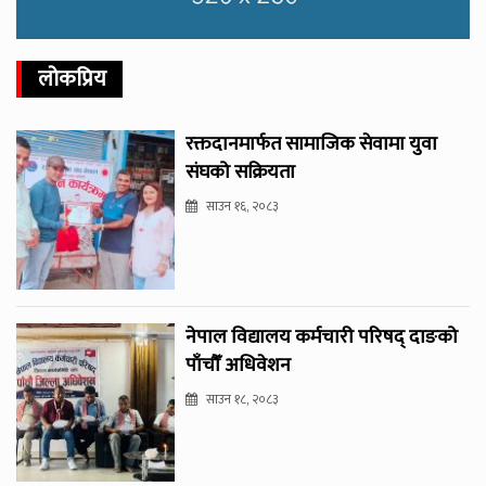
लोकप्रिय
रक्तदानमार्फत सामाजिक सेवामा युवा
संघको सक्रियता
साउन १६, २०८३
नेपाल विद्यालय कर्मचारी परिषद् दाङको
पाँचौँ अधिवेशन
साउन १८, २०८३