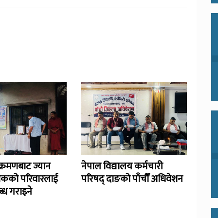
्रमणबाट ज्यान
नेपाल विद्यालय कर्मचारी
िकको परिवारलाई
परिषद् दाङको पाँचौँ अधिवेशन
्ध गराइने