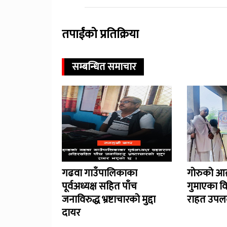
तपाईंको प्रतिक्रिया
सम्बन्धित समाचार
गढवा गाउँपालिकाका
गोरुको आक
पूर्वअध्यक्ष सहित पाँच
गुमाएका व
जनाविरुद्ध भ्रष्टाचारको मुद्दा
राहत उपलब
दायर