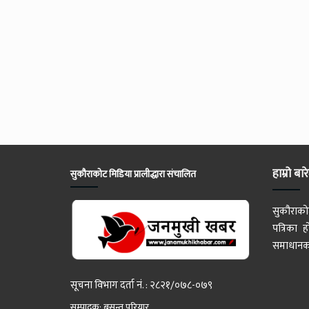
हाम्रो बार
सुकौराकोट मिडिया प्रालीद्धारा संचालित
सुकौराको
पत्रिका
समाधानका
सूचना विभाग दर्ता नं. : २८२१/०७८-०७९
सम्पादक: बसन्त परियार