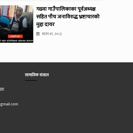
गढवा गाउँपालिकाका पूर्वअध्यक्ष
सहित पाँच जनाविरुद्ध भ्रष्टाचारको
मुद्दा दायर
साउन १९, २०८३
सामाजिक संजाल
दाङ
gmail.com