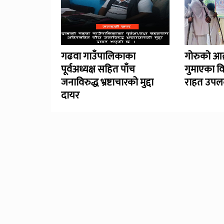
गढवा गाउँपालिकाका
गोरुको आक
पूर्वअध्यक्ष सहित पाँच
गुमाएका व
जनाविरुद्ध भ्रष्टाचारको मुद्दा
राहत उपलब
दायर