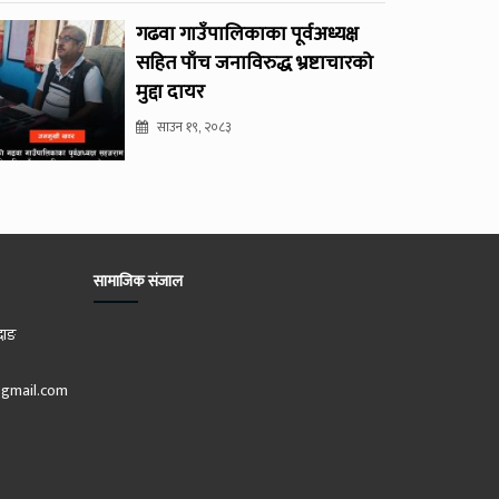
गढवा गाउँपालिकाका पूर्वअध्यक्ष
सहित पाँच जनाविरुद्ध भ्रष्टाचारको
मुद्दा दायर
साउन १९, २०८३
सामाजिक संजाल
दाङ
gmail.com