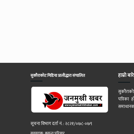
हाम्रो बार
सुकौराकोट मिडिया प्रालीद्धारा संचालित
सुकौराको
पत्रिका
समाधानका
सूचना विभाग दर्ता नं. : २८२१/०७८-०७९
सम्पादक: बसन्त परियार