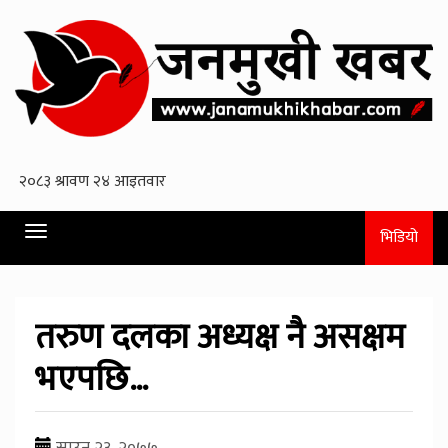
Toggle
भिडियो
navigation
तरुण दलका अध्यक्ष नै असक्षम
भएपछि…
साउन २३, २०७७