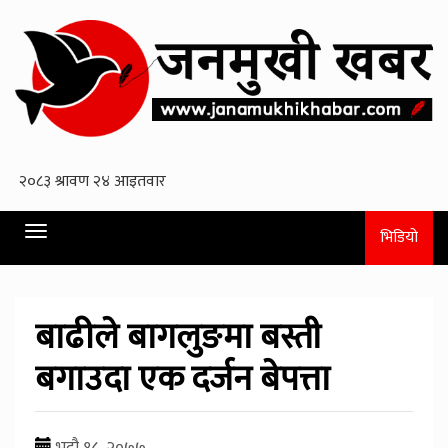
Toggle
भिडियो
navigation
बाढीले बागलुङमा बस्ती
बगाउदा एक दर्जन बेपत्ता
भदौ १८, २०७७