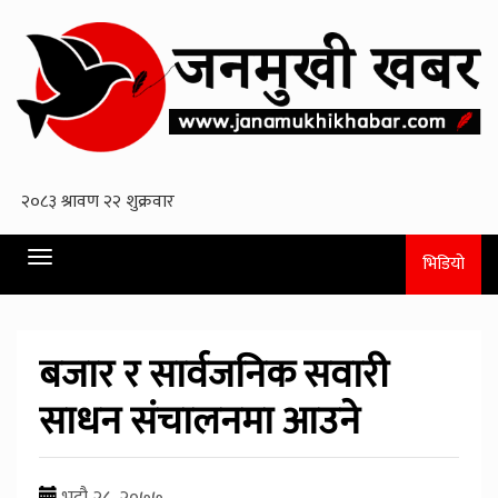
Toggle
भिडियो
navigation
बजार र सार्वजनिक सवारी
साधन संचालनमा आउने
भदौ २८, २०७७