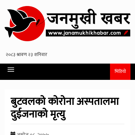
Toggle
भिडियो
navigation
बुटवलको कोरोना अस्पतालमा
दुईजनाको मृत्यु
असोज ०८, २०७७