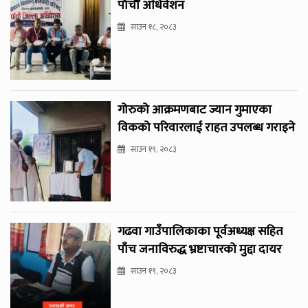
पाँचौँ अधिवेशन
साउन १८, २०८३
गोरुको आक्रमणबाट ज्यान गुमाएका
विकको परिवारलाई राहत उपलब्ध गराइने
साउन १९, २०८३
गढवा गाउँपालिकाका पूर्वअध्यक्ष सहित
पाँच जनाविरुद्ध भ्रष्टाचारको मुद्दा दायर
साउन १९, २०८३