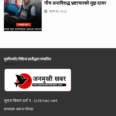
पाँच जनाविरुद्ध भ्रष्टाचारको मुद्दा दायर
साउन १९, २०८३
सुकौराकोट मिडिया प्रालीद्धारा संचालित
सूचना विभाग दर्ता नं. : २८२१/०७८-०७९
सम्पादक: बसन्त परियार