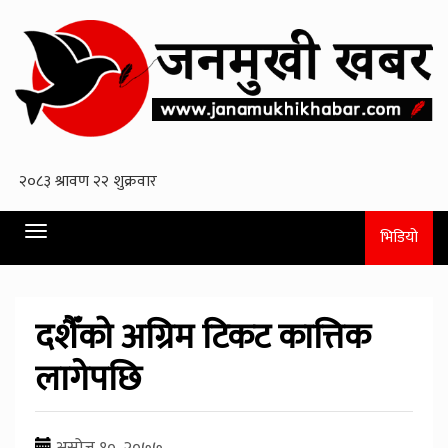
Toggle
भिडियो
navigation
दशैँको अग्रिम टिकट कात्तिक
लागेपछि
असोज १०, २०७७