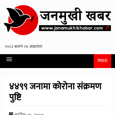
Toggle
भिडियो
navigation
४४९९ जनामा कोरोना संक्रमण
पुष्टि
कार्तिक ०७, २०७७