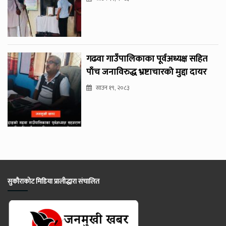
गढवा गाउँपालिकाका पूर्वअध्यक्ष सहित
पाँच जनाविरुद्ध भ्रष्टाचारको मुद्दा दायर
साउन १९, २०८३
सुकौराकोट मिडिया प्रालीद्धारा संचालित