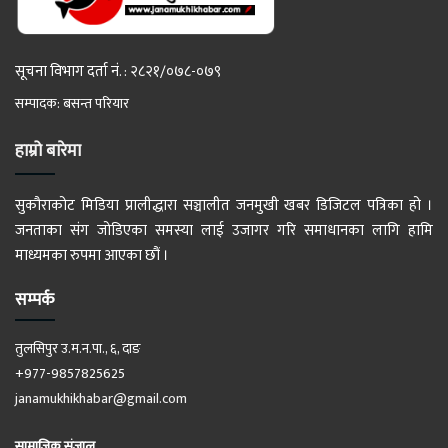
सूचना विभाग दर्ता नं. : २८२१/०७८-०७९
सम्पादक: बसन्त परियार
हाम्रो बारेमा
सुकौराकोट मिडिया प्रालीद्धारा सञ्चालीत जनमुखी खबर डिजिटल पत्रिका हो ।
जनताका संग जोडिएका समस्या लाई उजागर गरि समाधानका लागि हामि
माध्यमका रुपमा आएका छौं ।
सम्पर्क
तुलसिपुर उ.म.न.पा., ६, दाङ
+977-9857825625
janamukhikhabar@gmail.com
सामाजिक संजाल