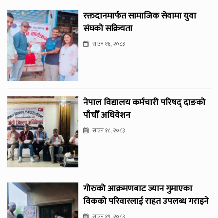
रक्तदानमार्फत सामाजिक सेवामा युवा
संघको सक्रियता
साउन १६, २०८३
नेपाल विद्यालय कर्मचारी परिषद् दाङको
पाँचौँ अधिवेशन
साउन १८, २०८३
गोरुको आक्रमणबाट ज्यान गुमाएका
विकको परिवारलाई राहत उपलब्ध गराइने
साउन १९, २०८३