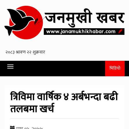
Toggle
भिडियो
navigation
त्रिविमा वार्षिक ४ अर्बभन्दा बढी
तलबमा खर्च
माघ ०५, २०७७