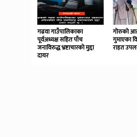
गढवा गाउँपालिकाका
गोरुको आक
पूर्वअध्यक्ष सहित पाँच
गुमाएका व
जनाविरुद्ध भ्रष्टाचारको मुद्दा
राहत उपलब
दायर