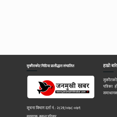
हाम्रो बार
सुकौराकोट मिडिया प्रालीद्धारा संचालित
सुकौराको
पत्रिका
समाधानका
सूचना विभाग दर्ता नं. : २८२१/०७८-०७९
सम्पादक: बसन्त परियार