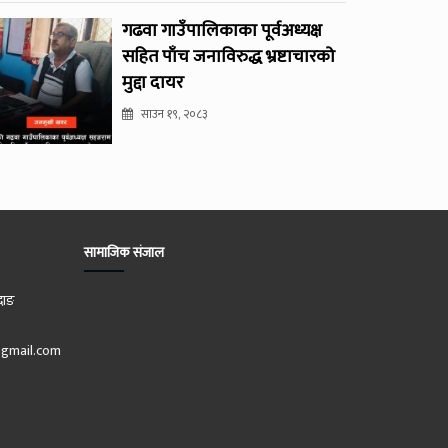
गढवा गाउँपालिकाका पूर्वअध्यक्ष
सहित पाँच जनाविरुद्ध भ्रष्टाचारको
मुद्दा दायर
साउन १९, २०८३
सामाजिक संजाल
दाङ
gmail.com