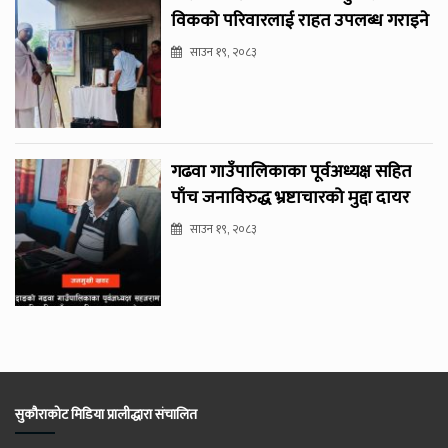
विकको परिवारलाई राहत उपलब्ध गराइने
साउन १९, २०८३
गढवा गाउँपालिकाका पूर्वअध्यक्ष सहित
पाँच जनाविरुद्ध भ्रष्टाचारको मुद्दा दायर
साउन १९, २०८३
सुकौराकोट मिडिया प्रालीद्धारा संचालित