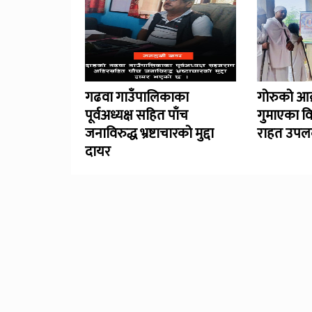
गढवा गाउँपालिकाका
गोरुको आक
पूर्वअध्यक्ष सहित पाँच
गुमाएका व
जनाविरुद्ध भ्रष्टाचारको मुद्दा
राहत उपलब
दायर