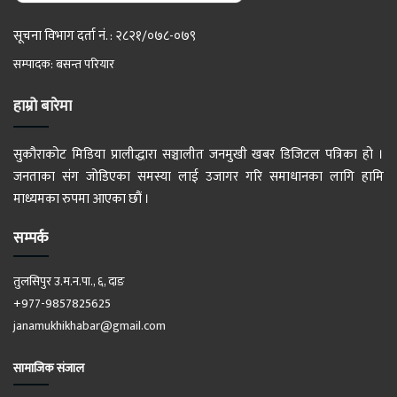
सूचना विभाग दर्ता नं. : २८२१/०७८-०७९
सम्पादक: बसन्त परियार
हाम्रो बारेमा
सुकौराकोट मिडिया प्रालीद्धारा सञ्चालीत जनमुखी खबर डिजिटल पत्रिका हो ।
जनताका संग जोडिएका समस्या लाई उजागर गरि समाधानका लागि हामि
माध्यमका रुपमा आएका छौं ।
सम्पर्क
तुलसिपुर उ.म.न.पा., ६, दाङ
+977-9857825625
janamukhikhabar@gmail.com
सामाजिक संजाल