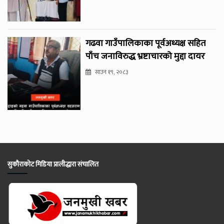
गढवा गाउँपालिकाका पूर्वअध्यक्ष सहित
पाँच जनाविरुद्ध भ्रष्टाचारको मुद्दा दायर
साउन १९, २०८३
सुकौराकोट मिडिया प्रालीद्धारा संचालित