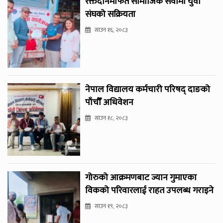
रक्तदानमार्फत सामाजिक सेवामा युवा
संघको सक्रियता
साउन १६, २०८३
नेपाल विद्यालय कर्मचारी परिषद् दाङको
पाँचौँ अधिवेशन
साउन १८, २०८३
गोरुको आक्रमणबाट ज्यान गुमाएका
विकको परिवारलाई राहत उपलब्ध गराइने
साउन १९, २०८३