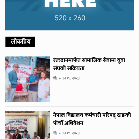
लोकप्रिय
रक्तदानमार्फत सामाजिक सेवामा युवा
संघको सक्रियता
साउन १६, २०८३
नेपाल विद्यालय कर्मचारी परिषद् दाङको
पाँचौँ अधिवेशन
साउन १८, २०८३