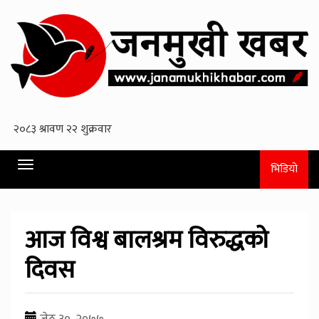
Toggle
भिडियो
navigation
आज विश्व बालश्रम विरुद्धको
दिवस
जेठ ३०, २०७७