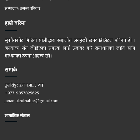
सम्पादक: बसन्त परियार
हाम्रो बारेमा
सुकौराकोट मिडिया प्रालीद्धारा सञ्चालीत जनमुखी खबर डिजिटल पत्रिका हो ।
जनताका संग जोडिएका समस्या लाई उजागर गरि समाधानका लागि हामि
माध्यमका रुपमा आएका छौं ।
सम्पर्क
तुलसिपुर उ.म.न.पा., ६, दाङ
+977-9857825625
janamukhikhabar@gmail.com
सामाजिक संजाल