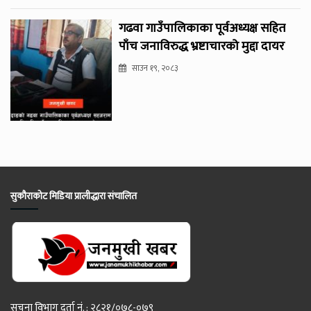
गढवा गाउँपालिकाका पूर्वअध्यक्ष सहित
पाँच जनाविरुद्ध भ्रष्टाचारको मुद्दा दायर
साउन १९, २०८३
सुकौराकोट मिडिया प्रालीद्धारा संचालित
सूचना विभाग दर्ता नं. : २८२१/०७८-०७९