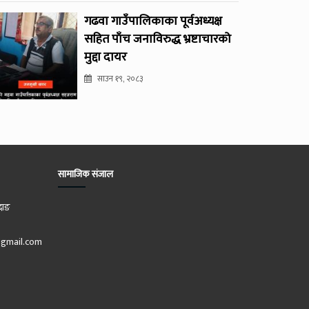
गढवा गाउँपालिकाका पूर्वअध्यक्ष
सहित पाँच जनाविरुद्ध भ्रष्टाचारको
मुद्दा दायर
साउन १९, २०८३
सामाजिक संजाल
दाङ
gmail.com