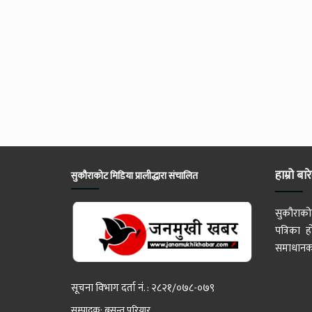
हाम्रो बार
सुकौराकोट मिडिया प्रालीद्धारा संचालित
सुकौराको
पत्रिका
समाधानका
सूचना विभाग दर्ता नं. : २८२१/०७८-०७९
सम्पादक: बसन्त परियार