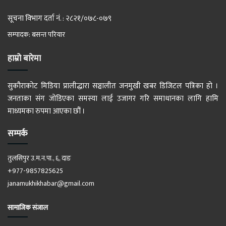
सूचना विभाग दर्ता नं. : २८२१/०७८-०७९
सम्पादक: बसन्त परियार
हाम्रो बारेमा
सुकौराकोट मिडिया प्रालीद्धारा सञ्चालीत जनमुखी खबर डिजिटल पत्रिका हो ।
जनताका संग जोडिएका समस्या लाई उजागर गरि समाधानका लागि हामि
माध्यमका रुपमा आएका छौं ।
सम्पर्क
तुलसिपुर उ.म.न.पा., ६, दाङ
+977-9857825625
janamukhikhabar@gmail.com
सामाजिक संजाल