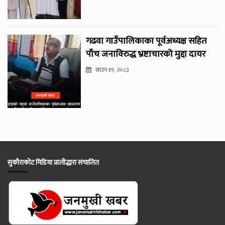
गढवा गाउँपालिकाका पूर्वअध्यक्ष सहित
पाँच जनाविरुद्ध भ्रष्टाचारको मुद्दा दायर
साउन १९, २०८३
सुकौराकोट मिडिया प्रालीद्धारा संचालित