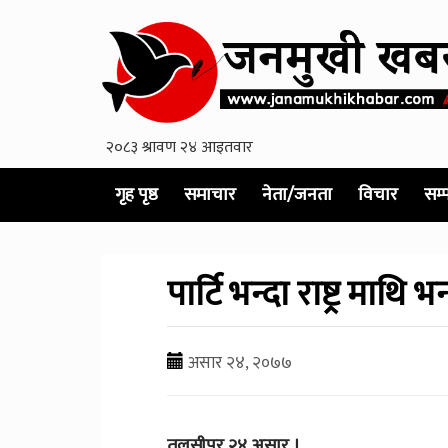
गृह पृष्ठ
समाचार
नेता/जनता
विचार
सम्
पार्टि भन्दा राष्ट्र माथि भ
असार २४, २०७७
तुलसीपुर,२४ असार ।