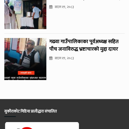
साउन १९, २०८३
गढवा गाउँपालिकाका पूर्वअध्यक्ष सहित
पाँच जनाविरुद्ध भ्रष्टाचारको मुद्दा दायर
साउन १९, २०८३
सुकौराकोट मिडिया प्रालीद्धारा संचालित