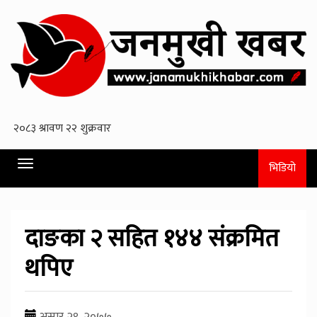
Toggle
भिडियो
navigation
दाङका २ सहित १४४ संक्रमित
थपिए
असार २९, २०७७