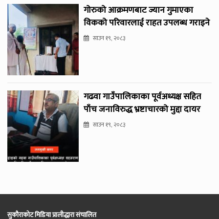
गोरुको आक्रमणबाट ज्यान गुमाएका
विकको परिवारलाई राहत उपलब्ध गराइने
साउन १९, २०८३
गढवा गाउँपालिकाका पूर्वअध्यक्ष सहित
पाँच जनाविरुद्ध भ्रष्टाचारको मुद्दा दायर
साउन १९, २०८३
सुकौराकोट मिडिया प्रालीद्धारा संचालित