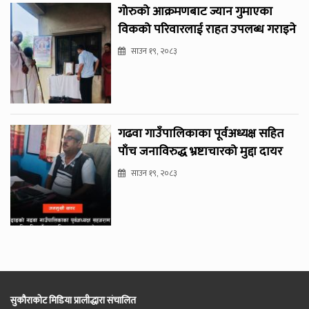
गोरुको आक्रमणबाट ज्यान गुमाएका
विकको परिवारलाई राहत उपलब्ध गराइने
साउन १९, २०८३
गढवा गाउँपालिकाका पूर्वअध्यक्ष सहित
पाँच जनाविरुद्ध भ्रष्टाचारको मुद्दा दायर
साउन १९, २०८३
सुकौराकोट मिडिया प्रालीद्धारा संचालित