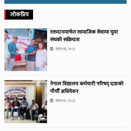
लोकप्रिय
रक्तदानमार्फत सामाजिक सेवामा युवा
संघको सक्रियता
साउन १६, २०८३
नेपाल विद्यालय कर्मचारी परिषद् दाङको
पाँचौँ अधिवेशन
साउन १८, २०८३