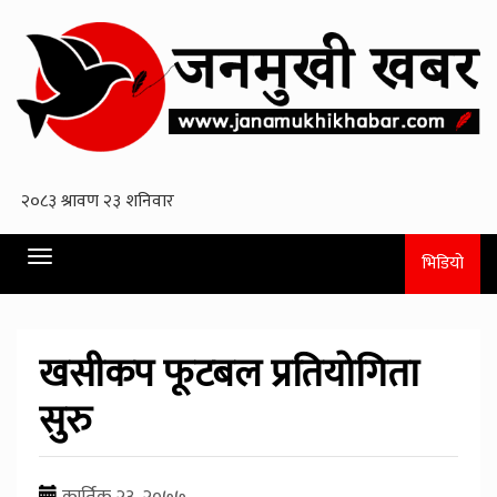
Toggle
भिडियो
navigation
खसीकप फूटबल प्रतियोगिता
सुरु
कार्तिक २३, २०७७