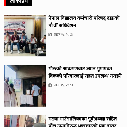
लोकप्रिय
नेपाल विद्यालय कर्मचारी परिषद् दाङको
पाँचौँ अधिवेशन
साउन १८, २०८३
गोरुको आक्रमणबाट ज्यान गुमाएका
विकको परिवारलाई राहत उपलब्ध गराइने
साउन १९, २०८३
गढवा गाउँपालिकाका पूर्वअध्यक्ष सहित
पाँच जनाविरुद्ध भ्रष्टाचारको मुद्दा दायर