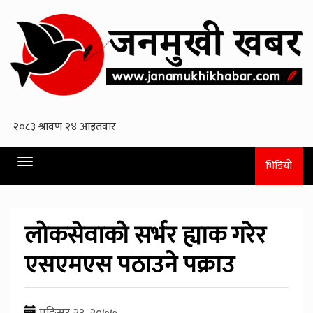
Toggle
भिडियो
navigation
लोकसेवाको सर्भर ह्याक गरेर
एसएमएस पठाउने पक्राउ
मङि्सर २३, २०७७