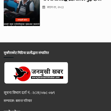
साउन १९, २०८३
सुकौराकोट मिडिया प्रालीद्धारा संचालित
सूचना विभाग दर्ता नं. : २८२१/०७८-०७९
सम्पादक: बसन्त परियार